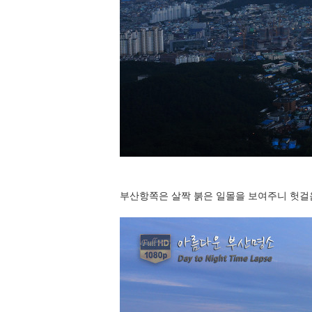
부산항쪽은 살짝 붉은 일몰을 보여주니 헛걸