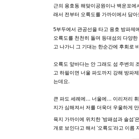
근의 용호동 해맞이공원이나 백운포에서 
래서 전부터 오륙도를 가까이에서 담아보
5부두에서 관공선을 타고 용호 방파제에
오륙도를 천천히 돌며 등대섬의 다양한 
고 나가니 그 기대는 한순간에 후회로 바뀌
오륙도 앞바다는 안 그래도 섬 주변의 
고 하필이면 너울 파도까지 강해 방파제
는데요.
큰 파도 세례에… 너울에… 이리저리 
지가 심해져서 저를 더욱더 우울하게 
육지 가까이에 위치한 '방패섬과 솔섬'
개로 보인다고 해서 '오륙도'라고 이름