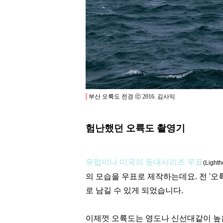
부산 오륙도 전경 ⓒ 2016. 김사익
험난했던 오륙도 촬영기
유럽이나 미국의
등대시리즈 우표
(Light
의 모습을 우표로 제작하는데요. 전 '
오
로
남길 수 있게 되었습니다.
이제껏 오륙도는 영도나 신선대같이 높