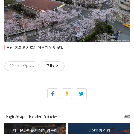
부산 영도 와치로의 아름다운 벚꽃길
18
구독하기
'NightScape' Related Articles
more
감천문화마을의 예전 밤풍경
부산항의 야경