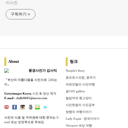
이사진
구독하기
About
링크
풍경사진가 김사익
Neople's Story
용포토스닷컴_용작가
『부산의 아름다움을 사진으로 그리는
이』
파란연필의 사진여행
솜다리 gallery
Gettyimages Korea
사진
&
영상
작가
E-mail :
tkdlr0605@naver.com
틸밥차와 똥고양이
사진한절의 사진공부
방쌤의 여행이야기
사진의 사용 및 저작권에 대한 문의는
E-
Lady Expat : 영국이야기
mail
또는
방명록
으로 주세요.
Viewport 세상 여행