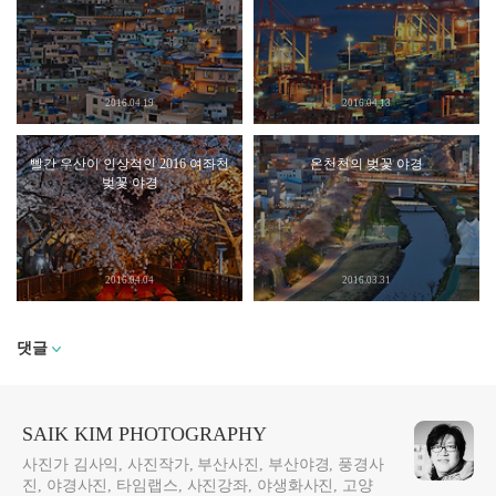
2016.04.19
2016.04.13
빨간 우산이 인상적인 2016 여좌천
온천천의 벚꽃 야경
벚꽃 야경
2016.04.04
2016.03.31
댓글
SAIK KIM PHOTOGRAPHY
사진가 김사익, 사진작가, 부산사진, 부산야경, 풍경사
진, 야경사진, 타임랩스, 사진강좌, 야생화사진, 고양