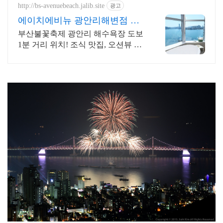
http://bs-avenuebeach.jalib.site
광고
에이치에비뉴 광안리해변점 광
안리 해수욕장 1분 거리
부산불꽃축제 광안리 해수욕장 도보
1분 거리 위치! 조식 맛집, 오션뷰 맛
집!