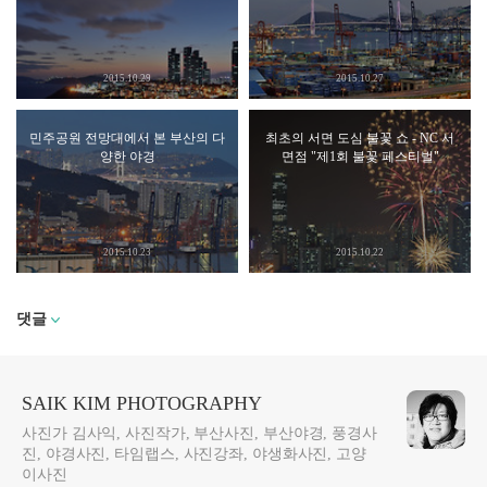
2015.10.29
2015.10.27
민주공원 전망대에서 본 부산의 다
최초의 서면 도심 불꽃 쇼 - NC 서
양한 야경
면점 "제1회 불꽃 페스티벌"
2015.10.23
2015.10.22
댓글
SAIK KIM PHOTOGRAPHY
사진가 김사익, 사진작가, 부산사진, 부산야경, 풍경사
진, 야경사진, 타임랩스, 사진강좌, 야생화사진, 고양
이사진