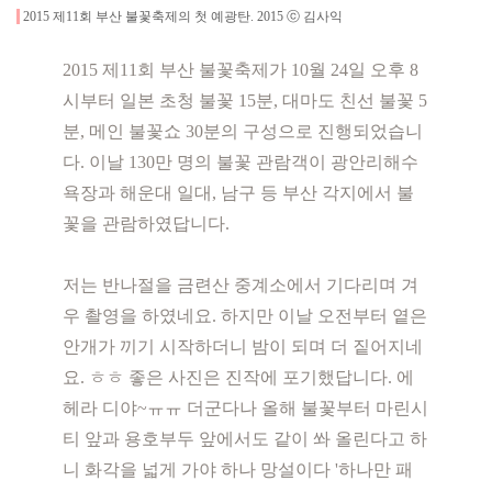
2015 제11회 부산 불꽃축제의 첫 예광탄
.
2015
ⓒ 김사익
2015 제11회 부산 불꽃축제가 10월 24일 오후 8
시부터 일본 초청 불꽃 15분, 대마도 친선 불꽃 5
분, 메인 불꽃쇼 30분의 구성으로 진행되었습니
다. 이날 130만 명의 불꽃 관람객이 광안리해수
욕장과 해운대 일대, 남구 등 부산 각지에서 불
꽃을 관람하였답니다.
저는
반나절을
금련산 중계소에서 기다리며 겨
우 촬영을 하였네요. 하지만 이날 오전부터 옅은
안개가 끼기 시작하더니 밤이 되며 더 짙어지네
요. ㅎㅎ 좋은 사진은 진작에 포기했답니다. 에
헤라 디야~ㅠㅠ
더군다나 올해 불꽃부터 마린시
티 앞과 용호부두 앞에서도 같이 쏴 올린다고 하
니 화각을 넓게 가야 하나 망설이다 '하나만 패