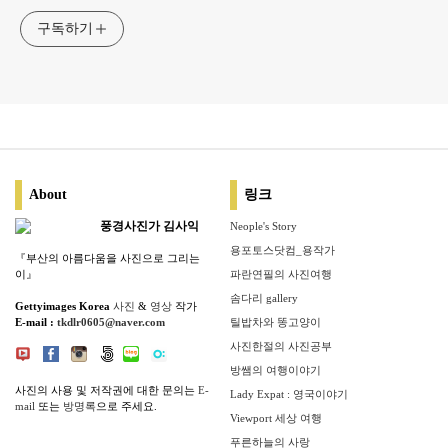
구독하기
About
링크
풍경사진가 김사익
Neople's Story
용포토스닷컴_용작가
『부산의 아름다움을 사진으로 그리는
이』
파란연필의 사진여행
솜다리 gallery
Gettyimages Korea
사진
&
영상
작가
E-mail :
tkdlr0605@naver.com
틸밥차와 똥고양이
사진한절의 사진공부
방쌤의 여행이야기
사진의 사용 및 저작권에 대한 문의는
E-
Lady Expat : 영국이야기
mail
또는
방명록
으로 주세요.
Viewport 세상 여행
푸른하늘의 사랑