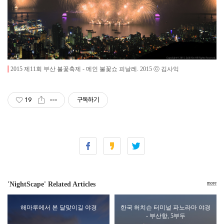
2015 제11회 부산 불꽃축제 - 메인 불꽃쇼 피날레
.
2015
ⓒ 김사익
19
구독하기
'NightScape' Related Articles
more
해마루에서 본 달맞이길 야경
한국 허치슨 터미널 파노라마 야경
- 부산항, 5부두