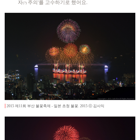
자
주의'를 고수하기로 했어요.
(?)
2015 제11회 부산 불꽃축제 - 일본 초청 불꽃
.
2015
ⓒ 김사익