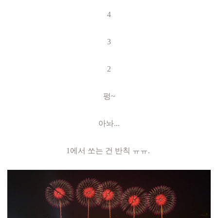
4
3
2
펑~
아놔...
1에서 쏘는 건 반칙 ㅠㅠ.