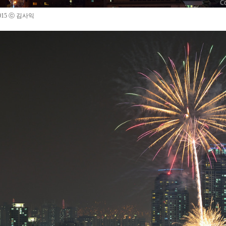
015
ⓒ 김사익