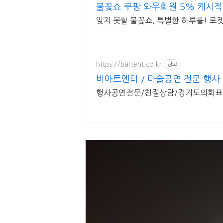
불꽃쇼 쿠팡 와우회원 5% 캐시
잊지 못할 불꽃쇼, 특별한 하루를! 로
https://bartent.co.kr
광고
비아트엔터 / 마술공연 전문 행사
행사공연전문/친절상담/경기도의회표창