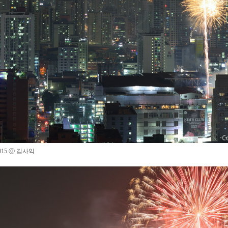
015
ⓒ 김사익