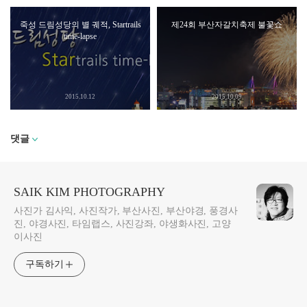
죽성 드림성당의 별 궤적, Startrails
제24회 부산자갈치축제 불꽃쇼
time-lapse
2015.10.12
2015.10.09
댓글
SAIK KIM PHOTOGRAPHY
사진가 김사익, 사진작가, 부산사진, 부산야경, 풍경사
진, 야경사진, 타임랩스, 사진강좌, 야생화사진, 고양
이사진
구독하기