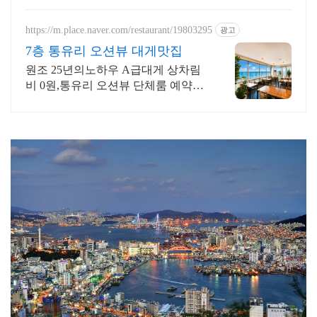
리에 다 있어요!
https://m.place.naver.com/restaurant/19803295
광고
7층 통유리 오션뷰 대게맛집
원조 25년의노하우 A급대게 상차림
비 0원,통유리 오션뷰 단체룸 예약시
대게라면! 대게, 킹크랩, 랍스터 전
문, 넓은 주차장과 광안리 가장 넓은
매장 단체석 완비!