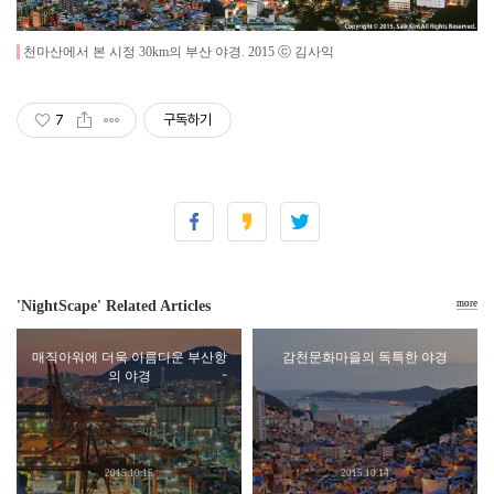
천마산에서 본 시정 30km의 부산 야경
. 2015 ⓒ 김사익
7
구독하기
'NightScape' Related Articles
more
매직아워에 더욱 아름다운 부산항
감천문화마을의 독특한 야경
의 야경
2015.10.15
2015.10.14