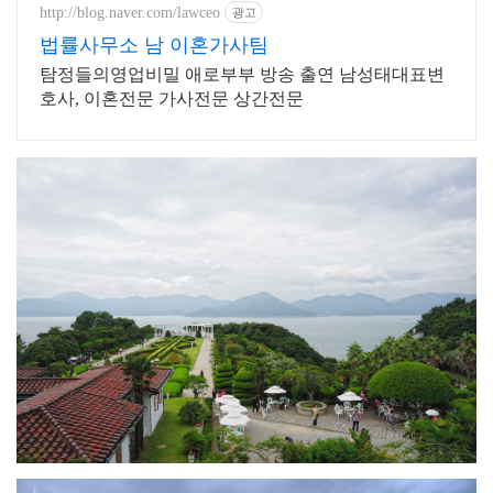
http://blog.naver.com/lawceo
광고
법률사무소 남 이혼가사팀
탐정들의영업비밀 애로부부 방송 출연 남성태대표변
호사, 이혼전문 가사전문 상간전문