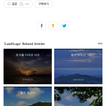
공감
구독하기
'LandScape' Related Articles
more
초겨울 다대포 낙조
합천 오도산
2010.03.23
2010.03.23
합천 해인사
경주 대능원