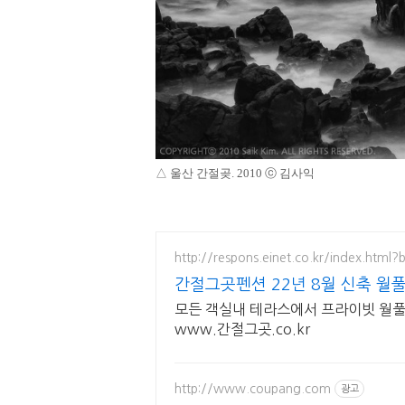
△ 울산 간절곶
.
2010
ⓒ 김사익
http://respons.einet.co.kr/index.htm
간절그곳펜션 22년 8월 신축 월
모든 객실내 테라스에서 프라이빗 월풀 
www.간절그곳.co.kr
http://www.coupang.com
광고