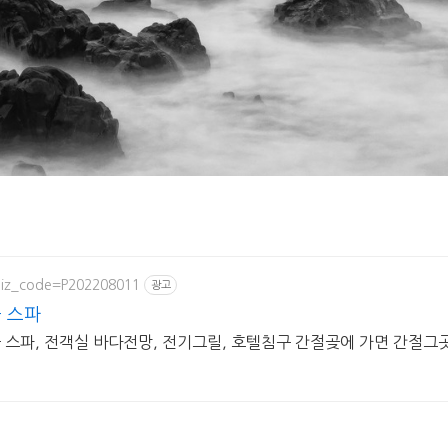
l?biz_code=P202208011
광고
풀 스파
스파, 전객실 바다전망, 전기그릴, 호텔침구 간절곶에 가면 간절그곳