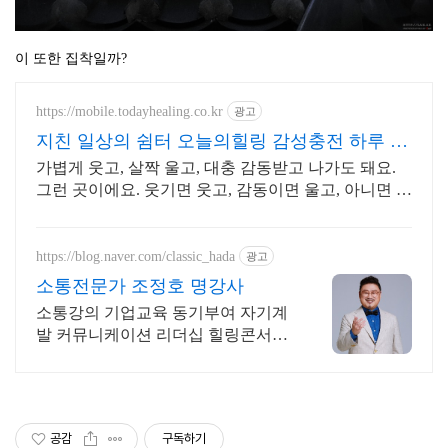
이 또한 집착일까?
https://mobile.todayhealing.co.kr
광고
지친 일상의 쉼터 오늘의힐링 감성충전 하루 5
분 힐링타임
가볍게 웃고, 살짝 울고, 대충 감동받고 나가도 돼요.
그런 곳이에요. 웃기면 웃고, 감동이면 울고, 아니면 그
냥 눕고 가세요.
https://blog.naver.com/classic_hada
광고
소통전문가 조정호 명강사
소통강의 기업교육 동기부여 자기계
발 커뮤니케이션 리더십 힐링콘서트
토크콘서트
공감
구독하기