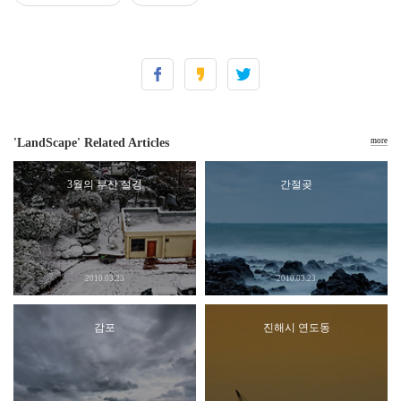
'LandScape' Related Articles
more
3월의 부산 설경
간절곶
2010.03.23
2010.03.23
감포
진해시 연도동