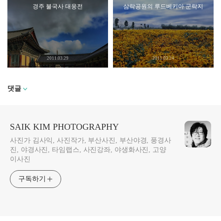
경주 불국사 대웅전
삼락공원의 루드베키아 군락지
2011.03.29
2011.03.24
댓글
SAIK KIM PHOTOGRAPHY
사진가 김사익, 사진작가, 부산사진, 부산야경, 풍경사
진, 야경사진, 타임랩스, 사진강좌, 야생화사진, 고양
이사진
구독하기