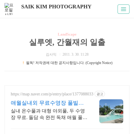
SAIK KIM PHOTOGRAPHY
LandScape
실루엣, 간월재의 일출
김사익
2011. 3. 30. 11:28
！
필독! 저작권에 대한 공지사항입니다. (Copyright Notice)
https://map.naver.com/p/entry/place/1377088033
광고
애월실내외 무료수영장 풀빌라
반려견 동반 이국적 감성숙소
실내 온수풀과 대형 야외풀, 두 수영
장 무료. 돌담 속 완전 독채 애월 풀빌
라. 물놀이용품 완비, 아이도 반려견
도 환영. 이국적 감성에 불멍과 파티