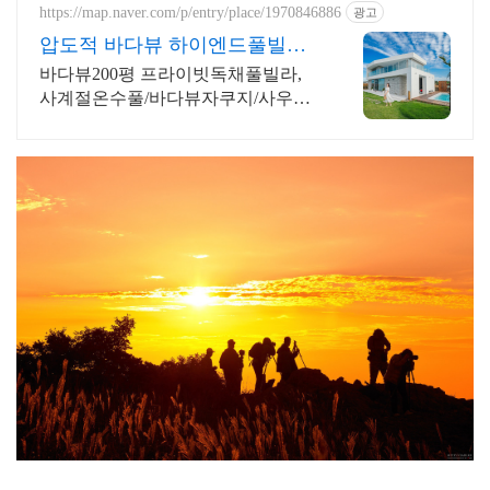
까지 즐겨요.
https://map.naver.com/p/entry/place/1970846886
광고
압도적 바다뷰 하이엔드풀빌라
7-8월 한정 수영장 포함
바다뷰200평 프라이빗독채풀빌라,
사계절온수풀/바다뷰자쿠지/사우
나/200인치시네마 바다뷰 자쿠지 상
시 무료, 7-8월 한정 수영장포함, 핀
란드식 사우나,200평정원