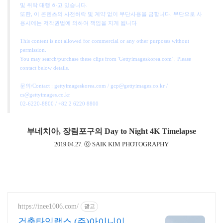
및 위탁 대행 하고 있습니다.
또한, 이 콘텐츠의 사전허락 및 계약 없이 무단사용을 금합니다. 무단으로 사
용시에는 저작권법에 의하여 책임을 지게 됩니다
This content is not allowed for commercial or any other purposes without
permission.
You may search/purchase these clips from 'Gettyimageskorea.com' . Please
contact below details.
문의/Contact : gettyimageskorea.com / gcp@gettyimages.co.kr /
cs@gettyimages.co.kr
02-6220-8800 / +82 2 6220 8800
부네치아, 장림포구의 Day to Night
4K Timelapse
ⓒ SAIK KIM PHOTOGRAPHY
2019.04.27.
https://inee1006.com/
광고
건축타임랩스 (주)아이니이