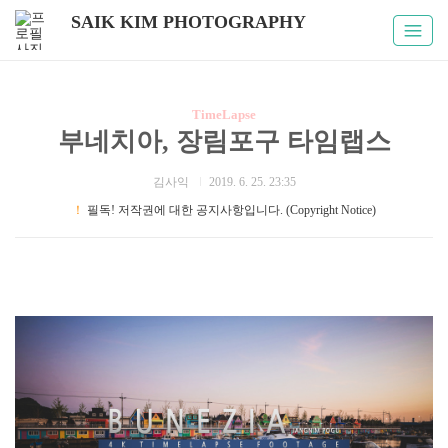
SAIK KIM PHOTOGRAPHY
TimeLapse
부네치아, 장림포구 타임랩스
김사익
2019. 6. 25. 23:35
！
필독! 저작권에 대한 공지사항입니다. (Copyright Notice)
장림포구,부네치아,타임랩스,부산타임랩스,부산명소,아름다운
부산