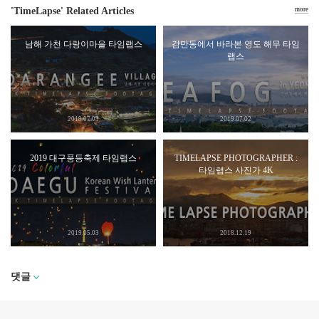
'TimeLapse' Related Articles
more
남해 가천 다랑이마을 타임랩스
감만동에서 바라본 영도 해무 타임
랩스
2019.07.03
2019.07.02
2019 대구풍등축제 타임랩스
TIMELAPSE PHOTOGRAPHER :
타임랩스 사진가 4K
2019.05.03
2018.12.19
댓글