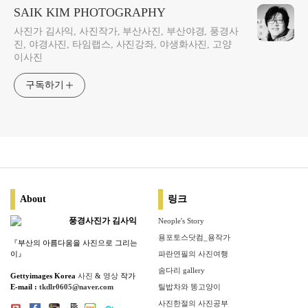
SAIK KIM PHOTOGRAPHY
사진가 김사익, 사진작가, 부산사진, 부산야경, 풍경사
진, 야경사진, 타임랩스, 사진강좌, 야생화사진, 고양
이사진
구독하기
About
링크
풍경사진가 김사익
Neople's Story
용포토스닷컴_용작가
『부산의 아름다움을 사진으로 그리는
이』
파란연필의 사진여행
솜다리 gallery
Gettyimages Korea
사진
&
영상
작가
E-mail :
tkdlr0605@naver.com
틸밥차와 똥고양이
사진한절의 사진공부