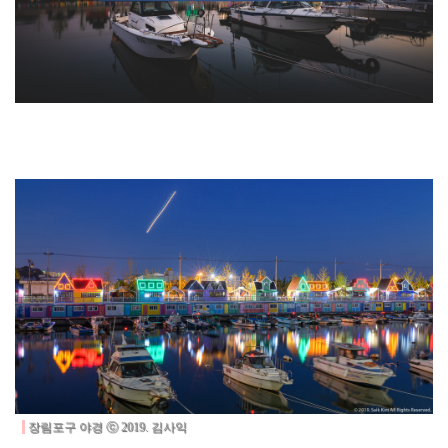
장림포구 야경 ⓒ 2019. 김사익