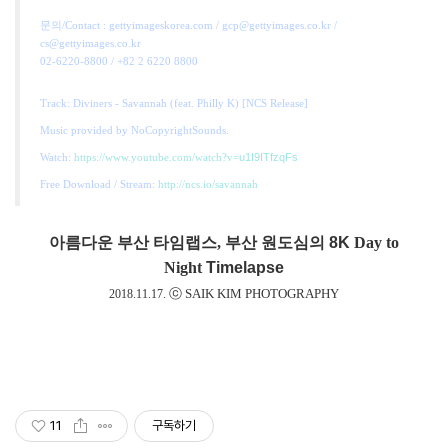
문의/Contact : gettyimageskorea.com / gcp@gettyimages.co.kr /
cs@gettyimages.co.kr
02-6220-8800 / +82 2 6220 8800
Track: Diviners - Savannah (feat. Philly K) [NCS Release]
Music provided by NoCopyrightSounds.
u1I9ITfzqFs
Watch:
https://www.youtube.com/watch?v=
Free Download / Stream:
http://ncs.io/savannah
아름다운 부산 타임랩스,
부산 원도심의
8K
Day to
Night
Timelapse
ⓒ SAIK KIM PHOTOGRAPHY
2018.11.17.
11
구독하기