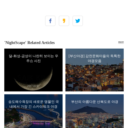
'NightScape' Related Articles
more
달-화성-금성이 나란히 보이는 우
[부산야경] 감천문화마을의 독특한
주쇼 사진
야경모음
2017.02.07
2016.08.16
송도해수욕장의 새로운 명물인 국
부산의 아름다운 산복도로 야경
내에서 가장 긴 스카이워크 야경