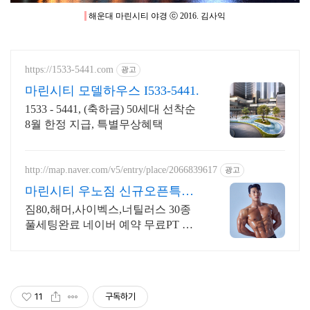
해운대 마린시티 야경 ⓒ 2016. 김사익
https://1533-5441.com
광고
마린시티 모델하우스 I533-5441.
1533 - 5441, (축하금) 50세대 선착순
8월 한정 지급, 특별무상혜택
http://map.naver.com/v5/entry/place/2066839617
광고
마린시티 우노짐 신규오픈특가
마린시티 신규헬스장 오픈
짐80,해머,사이벡스,너틸러스 30종
풀세팅완료 네이버 예약 무료PT 진
행중
11
구독하기