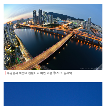
수영강과 해운대 센텀시티 어안 야경 ⓒ 2016. 김사익