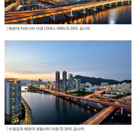
해운대 마린시티 야경 (1920 x 1080) ⓒ 2016. 김사익
수영강과 해운대 센텀시티 야경 ⓒ 2016. 김사익