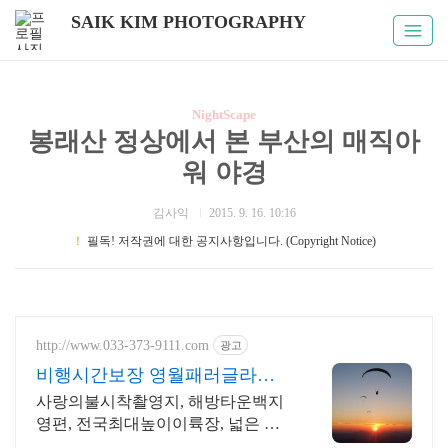
SAIK KIM PHOTOGRAPHY
NightScape
봉래산 정상에서 본 부산의 매직아
워 야경
김사익
2015. 9. 16. 10:16
！
필독! 저작권에 대한 공지사항입니다. (Copyright Notice)
http://www.033-373-9111.com
광고
비행시간보장 영월패러글라이
딩
사랑의불시착촬영지, 해방타운백지
영편, 전국최대높이이륙장, 넓은 전
용활공장사용,