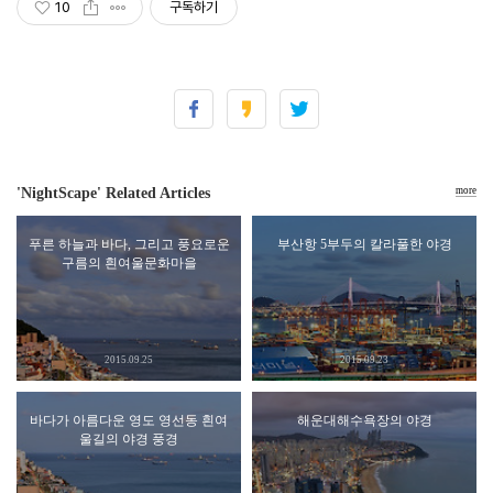
10
구독하기
'NightScape' Related Articles
more
푸른 하늘과 바다, 그리고 풍요로운
부산항 5부두의 칼라풀한 야경
구름의 흰여울문화마을
2015.09.25
2015.09.23
바다가 아름다운 영도 영선동 흰여
해운대해수욕장의 야경
울길의 야경 풍경