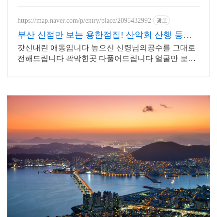
https://map.naver.com/p/entry/place/2095432992
광고
부산 신점만 보는 용한점집! 산악회 산행 등반
정상등정
갓신내린 애동입니다 높으신 신령님의공수를 그대로
전해드립니다 꽉막힌곳 다풀어드립니다 얼굴만 보면
점사가 나옵니다 향만 켜주세요 신의 말씀을 그대로
전해 드리겠습니다