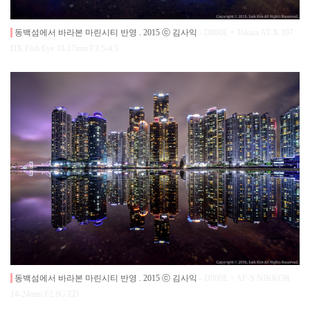
동백섬에서 바라본 마린시티 반영
.
2015
ⓒ 김사익
- D800E +
Tokina AT-X 107
DX Fish Eye 10-17mm F3.5-4.5
동백섬에서 바라본 마린시티 반영
.
2015
ⓒ 김사익
- D800E + AF-S NIKKOR
14-24mm F2.8G ED