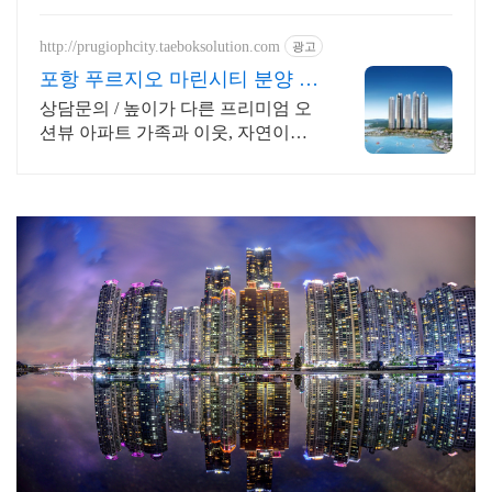
http://prugiophcity.taeboksolution.com
광고
포항 푸르지오 마린시티 분양 대
표 문의 I688-6549
상담문의 / 높이가 다른 프리미엄 오
션뷰 아파트 가족과 이웃, 자연이함
께 어우러진