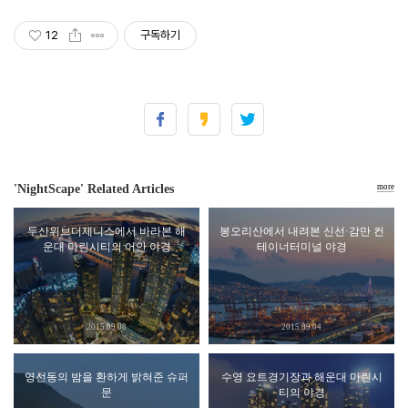
12
구독하기
'NightScape' Related Articles
more
두산위브더제니스에서 바라본 해
봉오리산에서 내려본 신선·감만 컨
운대 마린시티의 어안 야경
테이너터미널 야경
2015.09.08
2015.09.04
영선동의 밤을 환하게 밝혀준 슈퍼
수영 요트경기장과 해운대 마린시
문
티의 야경