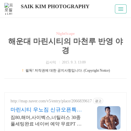
SAIK KIM PHOTOGRAPHY
NightScape
해운대 마린시티의 마천루 반영 야
경
김사익
2015. 9. 3. 13:09
！
필독! 저작권에 대한 공지사항입니다. (Copyright Notice)
http://map.naver.com/v5/entry/place/2066839617
광고
마린시티 우노짐 신규오픈특가
마린시티 신규헬스장 오픈
짐80,해머,사이벡스,너틸러스 30종
풀세팅완료 네이버 예약 무료PT 진
행중