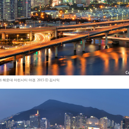
 해운대 마린시티 야경
.
2015
ⓒ 김사익