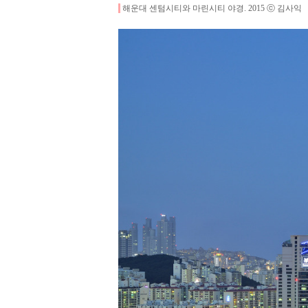
해운대 센텀시티와 마린시티 야경
.
2015
ⓒ 김사익