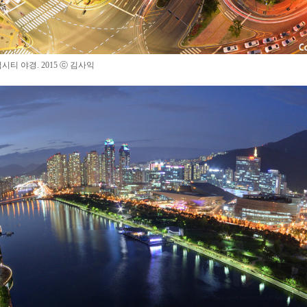
텀시티 야경
.
2015
ⓒ 김사익