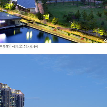
나루공원'의 야경
.
2015
ⓒ 김사익