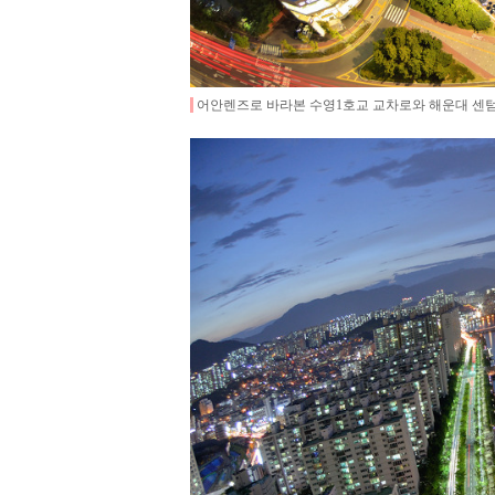
어안렌즈로 바라본 수영1호교 교차로와 해운대 센